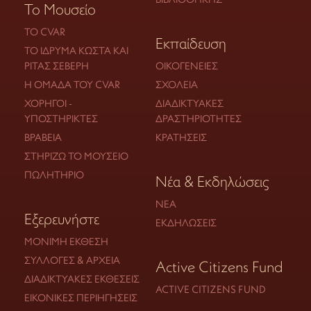
Το Μουσείο
ΤΟ CVAR
Εκπαίδευση
ΤΟ ΊΔΡΥΜΑ ΚΏΣΤΑ ΚΑΙ
ΡΊΤΑΣ ΣΕΒΈΡΗ
ΟΙΚΟΓΈΝΕΙΕΣ
Η ΟΜΆΔΑ ΤΟΥ CVAR
ΣΧΟΛΕΊΑ
ΧΟΡΗΓΟΊ -
ΔΙΑΔΙΚΤΥΑΚΈΣ
ΥΠΟΣΤΗΡΙΚΤΈΣ
ΔΡΑΣΤΗΡΙΌΤΗΤΕΣ
ΒΡΑΒΕΊΑ
ΚΡΑΤΉΣΕΙΣ
ΣΤΗΡΊΖΩ ΤΟ ΜΟΥΣΕΊΟ
ΠΩΛΗΤΉΡΙΟ
Νέα & Εκδηλώσεις
ΝΈΑ
Εξερευνήστε
ΕΚΔΗΛΏΣΕΙΣ
ΜΌΝΙΜΗ ΈΚΘΕΣΗ
ΣΥΛΛΟΓΈΣ & ΑΡΧΕΊΑ
Active Citizens Fund
ΔΙΑΔΙΚΤΥΑΚΈΣ ΕΚΘΈΣΕΙΣ
ACTIVE CITIZENS FUND
ΕΙΚΟΝΙΚΈΣ ΠΕΡΙΗΓΉΣΕΙΣ