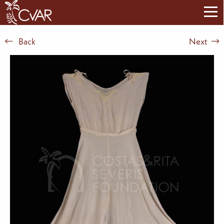
Back
Next