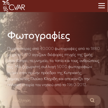
Φωτογραφίες
Περισσότερες από 40.000 φωτογραφίες από το 1880
μέχρι το 1970 αγγίζουν διάφορες πτυχές της ζωής
στην Κύπρο: τα μνημεία, τα τοπία και τους ανθρώπους
της. Μία ξεχωριστή συλλογή 5000 φωτογραφιών
ανήκει στον πρώην πρόεδρο της Κυπριακής
Δημοκρατίας Γλαύκο Κληρίδη και απεικονίζει την
πολιτική ιστορία του νησιού από το 1960-2012.