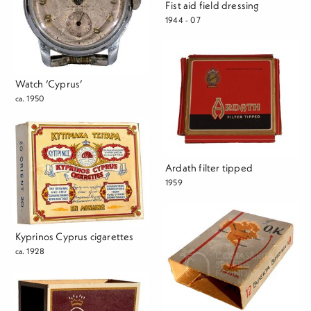
Fist aid field dressing
1944 - 07
Watch ‘Cyprus’
ca. 1950
Ardath filter tipped
1959
Kyprinos Cyprus cigarettes
ca. 1928