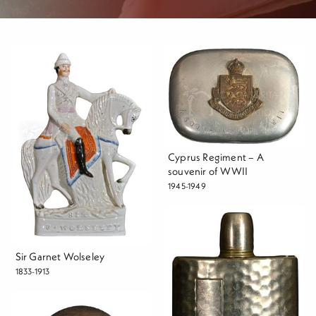
Cyprus Regiment – A
souvenir of WWII
1945-1949
Sir Garnet Wolseley
1833-1913