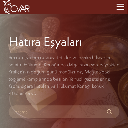
Hatıra Eşyaları
Birçok eşya birçok anıyı tetikler ve harika hikayeler
anlatır: Hükümet Konağında dalgalanan son bayraktan
Kraliçe'nin doğum günü mönülerine, Mağusa'daki
toplama kamplarında basılan Yahudi gazetelerine,
Kıbrıs sigara kutuları ve Hükümet Konağı konuk
kitaplarına vb.